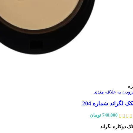
ژه
زودن به علاقه مندی
کک لگراند شماره 204
740,000
تومان
کک دوکاره لگراند