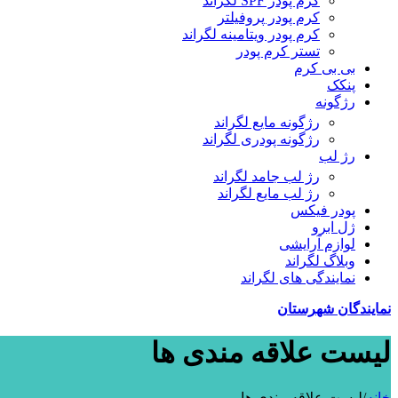
کرم پودر SPF لگراند
کرم پودر پروفیلتر
کرم پودر ویتامینه لگراند
تستر کرم پودر
بی بی کرم
پنکک
رژگونه
رژگونه مایع لگراند
رژگونه پودری لگراند
رژ لب
رژ لب جامد لگراند
رژ لب مایع لگراند
پودر فیکس
ژل ابرو
لوازم آرایشی
وبلاگ لگراند
نمایندگی های لگراند
نمایندگان شهرستان
لیست علاقه مندی ها
خانه
/
لیست علاقه مندی ها