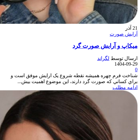
21
آذر
آرایش صورت
میکاپ و آرایش صورت گرد
ارسال توسط
لگراند
1404-09-29
0
شناخت فرم چهره همیشه نقطه شروع يک ارايش موفق است و
براي کساني که صورت گرد دارند، اين موضوع اهميت بيش...
ادامه مطلب