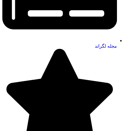
مجله لگراند