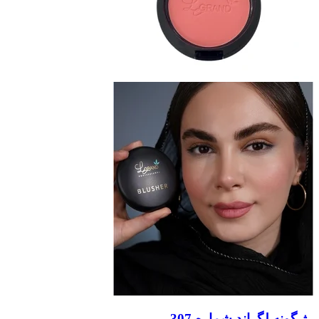
رژ گونه لگراند شماره 307