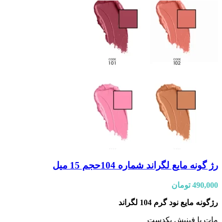
رژ گونه مایع لگراند شماره 104حجم 15 میل
490,000
تومان
رژگونه مایع نود گرم 104 لگراند
مات با فینیش یکدست