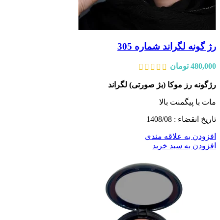
رژ گونه لگراند شماره 305
480,000
تومان
رژگونه رز موکا (بژ صورتی) لگراند
مات با پیگمنت بالا
تاریخ انقضاء : 1408/08
افزودن به علاقه مندی
افزودن به سبد خرید