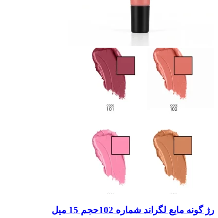
رژ گونه مایع لگراند شماره 102حجم 15 میل