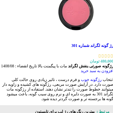
ژ گونه لگراند شماره 301
480,00
تومان
ژگونه صورتی بنفش لگراند
مات با پیگمنت بالا تاریخ انقضاء : 1408/08
فزودن به سبد خرید
نتخاب
رژگونه خوب
و فرم درست ، تاثیر زیادی روی حالت کلی
ورت دارد. در آرایش صورت مربعی، رژگونه های کشیده و زاویه دار
یتوانند خطوط صورت را تندتر نشان دهند. استفاده از رژگونه مات
لگراند 301 به صورت دایره ای و نرم روی سیب گونه، باعث میشود
ونه ها برجسته تر و صورت گردتر دیده شود.
مرتبط :
بهترین رنگ های رژ لب برای تابستون