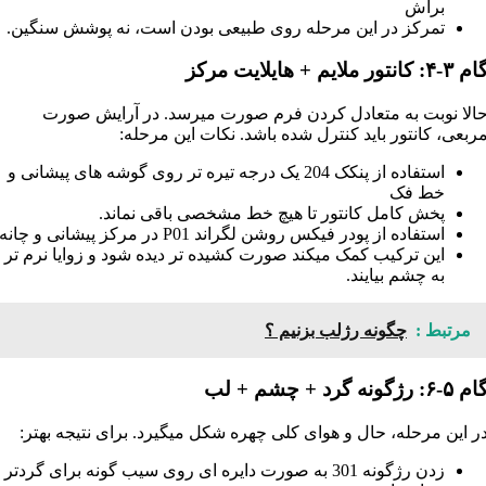
براش
تمرکز در این مرحله روی طبیعی بودن است، نه پوشش سنگین.
 ۳-۴: کانتور ملایم + هایلایت مرکز
الا نوبت به متعادل کردن فرم صورت میرسد. در آرایش صورت
ربعی، کانتور باید کنترل شده باشد. نکات این مرحله:
استفاده از پنکک 204 یک درجه تیره تر روی گوشه های پیشانی و
خط فک
پخش کامل کانتور تا هیچ خط مشخصی باقی نماند.
استفاده از پودر فیکس روشن لگراند P01 در مرکز پیشانی و چانه
این ترکیب کمک میکند صورت کشیده تر دیده شود و زوایا نرم تر
به چشم بیایند.
مرتبط :
چگونه رژلب بزنیم ؟
م ۵-۶: رژگونه گرد + چشم + لب
ر این مرحله، حال و هوای کلی چهره شکل میگیرد. برای نتیجه بهتر:
زدن رژگونه 301 به صورت دایره ای روی سیب گونه برای گردتر