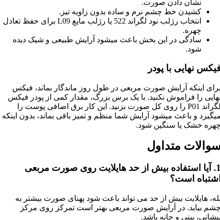
نشان دادن صورت.
کشیدن خط چشم نرم و ساده بدون زاویه تیز.
انتخاب رژلب نود لگراند 522 یا رژلب مایع L09 برای حفظ تعادل
چهره.
سادگی در این بخش باعث میشود آرایش طبیعی و شیک دیده
شود.
یکس نهایی با پودر
رای اینکه آرایش صورت مربعی در طول روز ماندگار بماند، فیکس
هایی را فراموش نکنید. با یک برس بزرگ، مقدار کمی از پودر فیکس
لگراند P01 را روی کل صورت بزنید. این کار برق اضافی پوست را
یگیرد و باعث میشود آرایش شما منظم و تمیز باقی بماند، بدون اینکه
هره خشک یا سنگین شود.
والات متداول
1. آیا استفاده بیش از حد هایلایت روی صورت مربعی
شتباه است؟
له، هایلایت بیش از حد می‌ تواند باعث شود پهنای صورت بیشتر به
شم بیاید. در آرایش صورت مربعی بهتر است تمرکز روی مرکز
یشانی، بینی و چانه باشد.