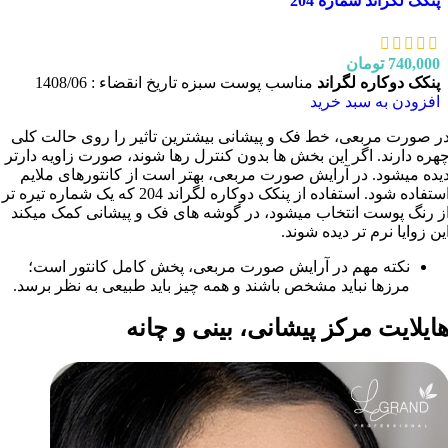
پنکک لگراند شماره 204
740,000
تومان
پنکک دوکاره لگراند
مناسب پوست سبزه تاریخ انقضاء : 1408/06
افزودن به سبد خرید
ر صورت مربعی، خط فک و پیشانی بیشترین تاثیر را روی حالت کلی
هره دارند. اگر این بخش ها بدون کنترل رها شوند، صورت زاویه دارتر
یده میشود. در آرایش صورت مربعی، بهتر است از کانتورهای ملایم
استفاده شود. استفاده از پنکک دوکاره لگراند 204 که یک شماره تیره تر
ز رنگ پوست انتخاب میشود، در گوشه های فک و پیشانی کمک میکند
ین زوایا نرم تر دیده شوند.
نکته مهم در آرایش صورت مربعی، پخش کامل کانتور است؛
مرزها نباید مشخص باشند و همه چیز باید طبیعی به نظر برسد.
ایلایت مرکز پیشانی، بینی و چانه