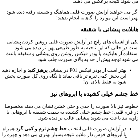
ی شوند نتیجه برعکس می دهند.
گر می خواهید آرایش صورت قلبی هماهنگ و شسته رفته دیده شود
هتر است این موارد را آگاهانه انجام ندهید!
ایلایت پیشانی یا شقیقه
کی از اشتباه های رایج در آرایش صورت قلبی روشن کردن پیشانی
ست در حالی که این ناحیه به طور طبیعی پهن تر دیده می شود.
ستفاده از هایلایت یا پودر فیکس روشن روی پیشانی و شقیقه باعث
ی شود توجه بیش از حد به بالای صورت جلب شود.
بهتر است از پودر فیکس P01 در پیشانی
پرهیز کنید
و اجازه دهید
این بخش کمی تیره تر باقی بماند تا نگاه روی کل صورت پخش
شود نه فقط بالای آن!
ط چشم خیلی کشیده یا ابروهای تیز
طوط تیز بالا صورت را جدی و حتی خشن نشان می دهند مخصوصا
ر فرم قلبی؛ خط چشم خیلی کشیده به سمت شقیقه یا ابروهایی با
اویه تند باعث می شوند پیشانی غالب تر دیده شود.
در آرایش صورت قلبی انتخاب
خط چشم نرم
و
کمی گرد
همراه
با ابروهای قوس دار ملایم نتیجه بسیار بهتری می دهد و چهره را