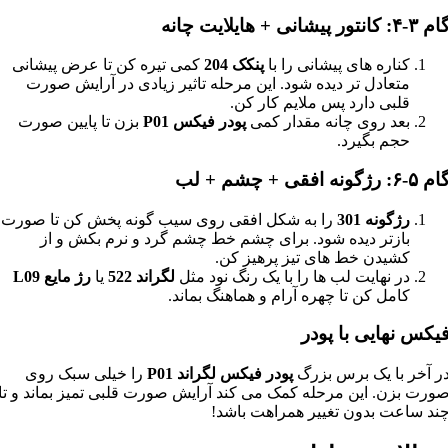
 ۳-۴: کانتور پیشانی + هایلایت چانه
کناره های پیشانی را با
پنکک 204
کمی تیره کن تا عرض پیشانی
متعادل تر دیده شود. این مرحله تاثیر زیادی در آرایش صورت
قلبی دارد پس ملایم کار کن.
بعد روی چانه مقدار کمی
پودر فیکس P01
بزن تا پایین صورت
حجم بگیرد.
م ۵-۶: رژگونه افقی + چشم + لب
رژگونه 301
را به شکل افقی روی سیب گونه پخش کن تا صورت
بازتر دیده شود. برای چشم خط چشم گرد و نرم بکش و از
کشیدن خط های تیز پرهیز کن.
در نهایت لب ها را با یک رنگ نود مثل
لگراند 522
یا
رژ مایع L09
کامل کن تا چهره آرام و هماهنگ بماند.
یکس نهایی با پودر
ر آخر با یک برس بزرگ
پودر فیکس لگراند P01
را خیلی سبک روی
ورت بزن. این مرحله کمک می کند آرایش صورت قلبی تمیز بماند و تا
ند ساعت بدون تغییر همراهت باشد!