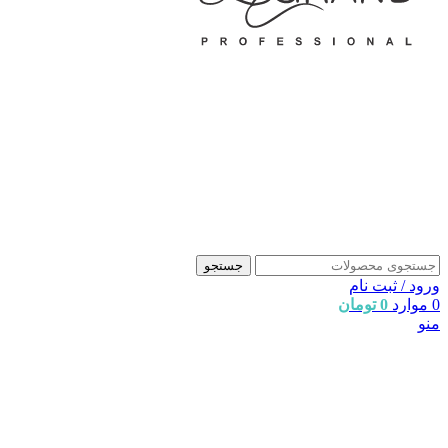
جستجو
ورود / ثبت نام
0
موارد
0
تومان
منو