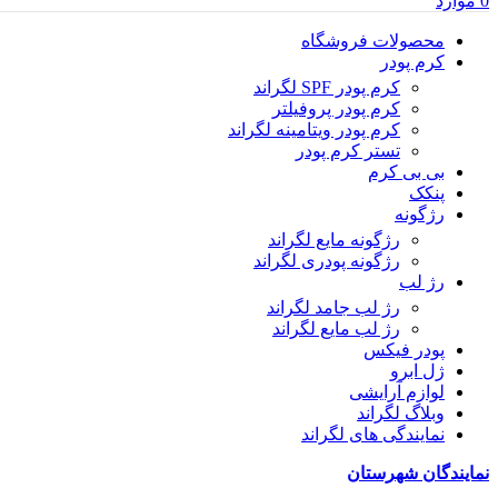
0
موارد
محصولات فروشگاه
کرم پودر
کرم پودر SPF لگراند
کرم پودر پروفیلتر
کرم پودر ویتامینه لگراند
تستر کرم پودر
بی بی کرم
پنکک
رژگونه
رژگونه مایع لگراند
رژگونه پودری لگراند
رژ لب
رژ لب جامد لگراند
رژ لب مایع لگراند
پودر فیکس
ژل ابرو
لوازم آرایشی
وبلاگ لگراند
نمایندگی های لگراند
نمایندگان شهرستان