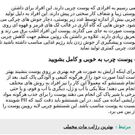
ی رسیم به افرادی که پوست چربی دارند. این افراد برای داشتن
وستی زیبا و شفاف کار سختی در پیش دارند. این افراد به دلیل تولید
ربی بیش از اندازه توسط غدد زیر پوستی، دچار جوش های چرکی می
ود. جوش هایی که گاه آثاری در فالب لک های قرمز و قهوه ای روی
وست صورت به جای می گذارند. پوست این افراد اغلب برق می زند و
عریق زیادی دارند. علاوه بر داشتن یک روتین منظم جهت کاهش چربی
وست و پیشگیری از جوش زدن باید رژیم غذایی مناسب داشته باشید تا
دد، چربی کمتری تولید نماید
 پوست چرب به خوبی و کامل بشویید
رای اینکه آرایش به صورت هر چه بهتری بر روی پوست بنشیند بهتر
ست ابتدا صورت خود را از هرگونه کثیفی و آلودگی پاک کنید. بعد از
نجام شستشو که معمولاً این کار را نیز افراد به روش های مختلف
نجام می دهند؛ مثلاً یکی با آب و ژل، دیگری با آب و فوم، و یا حتی
رخی با شیر پاک کن انجام می دهند پوست را برای جذب هرگونه مواد
آرایشی آماده می کنند. در این شستشو باید دقت کنید که PH شوینده
سبت به پوست مناسب باشد. این شستشو چربی لایه رویین پوست را
ز بین می برد.
مرتبط :
بهترین رژلب مات مخملی