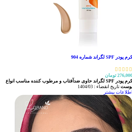
رم پودر SPF لگراند شماره 904
276,00
تومان
م پودر SPF لگراند حاوی ضدآفتاب و مرطوب کننده
مناسب انواع
وست
تاریخ انقضاء : 1404/03
طلاعات بیشتر