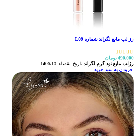
رژ لب مایع لگراند شماره L09
490,000
تومان
رژلب مایع نود گرم لگراند
تاریخ انقضاء: 1406/10
افزودن به سبد خرید