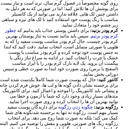
روی گونه مخصوصاً در فصول گرم سال، ترند است و نياز نيست
برای پوشش آن ها تلاش کنيد؛ اما در صورتی که به هر دليل به
داشتن چنين لک هايی علاقه نداريد می توانيد از يک کانسيلر
مناسب با رنگ پوست خود استفاده کنيد تا لک های تيره و سياهی
زير چشم خود را متعادل نماييد.
کرم پودر بزنيد:
برای داشتن پوستی جذاب باید بدانیم که
چطور
کرم پودر بزنیم
. سپس باید بدانید نسبت به تناژ پوستتان بهترين
کرم پودر چیست. حال کرم پودر مناسب پوست سفيد را که به
هلويی يا صورتی متمايل است، انتخاب نماييد. دقت کنيد که ابتدا
به جنس پوست خود توجه کرده و کرم پودر مناسب با پوست
خشک يا چرب را انتخاب کنيد. در ادامه به سراغ تناژ رنگی يا
پيگمنت آن برويد. يک لايه نازک کرم پودر را با ابزار مناسب
(اسفنج يا برس) روی صورت خود ابتدا به صورت خطی و سپس
دورانی پخش نماييد.
کانتور کنيد:
حال که پوست صورت شما کاملاً يکدست شده است
برای برجسته نشان دادن گونه ها و لب ها، خوش فرم کردن چانه
و پيشانی بايد کانتورينگ را آموخته و اعمال کنيد. برای کانتورينگ
متدهای بسيار زيادی وجود دارد که شما با آزمون و خطا می
توانيد بهترين آن ها را انتخاب کرده و روی صورت اجرا نماييد.
رژگونه بزنيد:
چگونه زدن رژگونه
برای دارندگان پوست سفيد
بسيار مهم است. رژگونه نه تنها به برجسته شدنگونه های شما
کمک می کند؛ بلکه به صورت شما روح می دهد. برای انتخاب
رژگونه رنگ های صورتی، هلويی و بنفش را توصيه می کنيم. البته
که انتخاب رنگ به سليقه رنگ آرايش چشم ها و رنگ لباستان