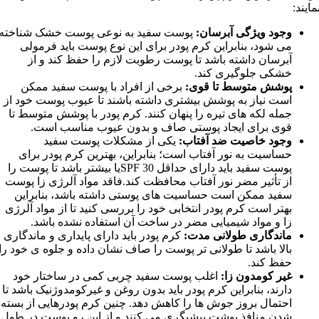
مايند:
وجود ويژگی آبرسان:
پوست سفيد به نوعی پوست خشک شناخته
می شود، بنابراين کرم پودر برای اين نوع پوست بايد فرمولی
آبرسان داشته باشد تا پوست رطوبت لازم را حفظ کند و از
خشکی جلوگيری کند.
پوشش متوسط تا قوی:
برخی از افراد با پوست سفيد ممکن
است نياز به پوشش بيشتری داشته باشند تا عيوب پوست خود از
جمله لکه های تيره را پنهان کنند. کرم پودر با پوشش متوسط تا
قوی برای ايجاد پوستی صاف و بدون عيوب مناسب است.
وجود خاصيت ضد آفتاب:
يکی از مشکلات پوست سفيد
حساسيت به نور آفتاب است؛ بنابراين، بهترين کرم پودر برای
پوست سفيد بايد دارای حداقل SPF 30يا بيشتر باشد تا پوست را
از تأثير مضر نور آفتاب محافظت کند.فاقد مواد آلرژی زا پوست
سفيد ممکن است حساسيت های پوستی داشته باشد، بنابراين
بهتر است کرم پودر انتخابی خود را بررسی کنيد تا از مواد آلرژی
زا و مواد شيميايی مضر در ساخت آن استفاده نشده باشد.
ماندگاری طولانی مدت:
کرم پودر بايد دارای پايداری و ماندگاری
بالا باشد تا طولانی تر پوست را صاف نشان داده و جلوه ی خود را
حفظ کند.
غير کومدون زا:
اغلب پوست سفيد چربی کمی در ساختار خود
دارند، بنابراين کرم پودر بايد بدون روغن و غيرکومدوژنيک باشد تا
احتمال بروز جوش ها را کاهش دهد. چنين کرم پودرهايی از بسته
شدن منافذ پوشت پيشيگری می کنند و از اين رو پوست در طول