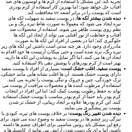
تجربه کند. اين مشکل با استفاده از کرم ها و لوسيون های ضد
آفتاب حل خواهد شود؛ اما بهترين کار استفاده از کرم پودری
است که پوست را در برابر اشعه uv محافظت کند.
ديده شدن بيشتر لکه ها:
در پوست سفيد به سهولت لکه های
تيره ايجاد می شود که معمولاً به صورت نقاط تيره رنگ و بی
نظم روی پوست ظاهر می شوند. استفاده از محصولات ضد
آفتاب و حفاظت از نور آفتابی می تواند از ايجاد اين لکه ها
جلوگيری کند؛ اما در بعضی از افراد اين لکه ها به صورت
مادرزادی وجود دارد. هر چند مدتی است داشتن اين لکه های ريز
تيره رنگ، ترند شده است و حتی ميکاپ آرتيست ها خود اقدام به
ايجاد آن ها می کنند، اما اگر تمايل به پوشاندن اين لکه ها داريد،
بهتر است از کرم پودرهای با پوشش دهی بالا استفاده کنيد.
پوست سفيد، اغلب خشک است:
بسياری از افراد با پوست سفيد
دارای پوست خشک هستند. آن ها اغلب نشانه هايی مانند خشکی،
ترک خوردگی، چين و چروک و تنگی پوست را تجربه می کنند.
استفاده از مرطوب کننده ها و محصولات مراقبت از پوست می
تواند به حفظ رطوبت پوست کمک کند؛ اما اين افراد در انتخاب
کرم پودر بايد حتماً از کرم پودر مناسب با پوست خشک استفاده
کنند. اين کرم پودرها علاوه بر ايجاد زيبايی، از خشک تر شدن
پوست نيز پيشگيری می نمايند.
ديده شدن تغيير رنگ پوست:
بر خلاف پوست های تيره، کبودی يا
تيرگی زير چشم ها در پوست سفيد به وضوح ديده می شود. برای
رفع اين مشکل بايد روتين مناسبی برای اطراف چشم ها داشته
باشيد، اما برای يک دست شدن آرايش می توانيد از کانسيلرها و