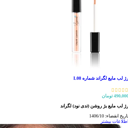
ژ لب مایع لگراند شماره L08
490,00
تومان
ژ لب مایع بژ روشن (تدی نود) لگراند
اریخ انقضاء: 1406/10
طلاعات بیشتر