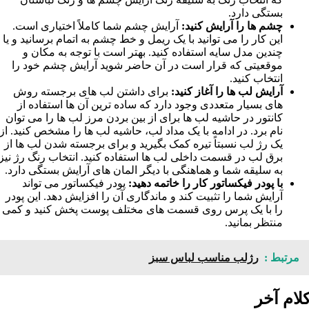
بستگی دارد.
چشم ها را آرايش کنيد:
آرايش چشم شما کاملاً اختياری است.
اين کار را می توانيد با يک ريمل و خط چشم به اتمام برسانيد و يا
چندين مدل سايه استفاده کنيد. بهتر است با توجه به مکان و
موقعيتی که قرار است در آن حاضر شويد آرايش چشم خود را
انتخاب کنيد.
آرايش لب ها را آغاز کنيد:
برای داشتن لب های برجسته روش
های بسيار متعددی وجود دارد که ساده ترين آن ها استفاده از
کانتور در حاشيه لب ها برای از بين بردن مرز لب ها را می توان
نام برد. در ادامه با يک مداد لب، حاشيه لب ها را مشخص کنيد. از
يک رژ لب نسبتاً تيره کمک بگيريد و برای برجسته شدن لب ها از
برق لب در قسمت داخلی لب ها استفاده کنيد. انتخاب رنگ رژ نيز
به سليقه شما و هماهنگی با ديگر المان های آرايش بستگی دارد.
با پودر فيکساتور کار را خاتمه دهيد:
پودر فيکساتور می تواند
آرايش شما را تثبيت کند و ماندگاری آن را افزايش دهد. اين پودر
را با يک پرس روی قسمت های مختلف پوست پخش کنيد و کمی
منتظر بمانيد.
مرتبط :
رژلب مناسب لباس سبز
لام آخر