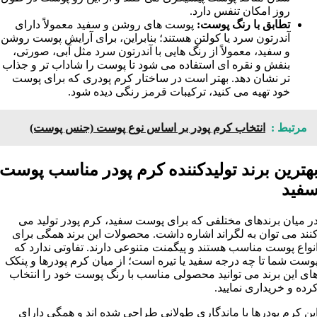
روز امکان تنفس دارد.
تطابق با رنگ پوست:
پوست های روشن و سفيد معمولاً دارای
آندرتون سرد يا کولتن هستند؛ بنابراين، برای آرايش پوست روشن
و سفيد، معمولاً از رنگ هايی با آندرتون سرد مثل آبی، صورتی،
بنفش و نقره ای استفاده می شود تا پوست را شاداب تر و جذاب
تر نشان دهد. بهتر است در ساختار کرم پودری که برای پوست
خود تهيه می کنيد، ترکيبات قرمز رنگی ديده شود.
مرتبط :
انتخاب کرم پودر بر اساس نوع پوست (جنس پوست)
هترين برند توليدکننده کرم پودر مناسب پوست
فيد
ر ميان برندهای مختلفی که برای پوست سفيد، کرم پودر توليد می
نند می توان به لگراند اشاره داشت. محصولات اين برند همگی برای
نواع پوست مناسب هستند و پيگمنت متنوعی دارند. تفاوتی ندارد که
وست شما تا چه درجه سفيد يا تيره است؛ از ميان کرم پودرها و پنکک
ای اين برند می توانيد محصولی مناسب با رنگ پوست خود را انتخاب
رده و خريداری نماييد.
ين کرم پودرها با ماندگاری طولانی طراحی شده اند و همگی دارای