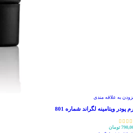
زودن به علاقه مندی
م پودر ویتامینه لگراند شماره 801
790,0
تومان
زودن به سبد خرید