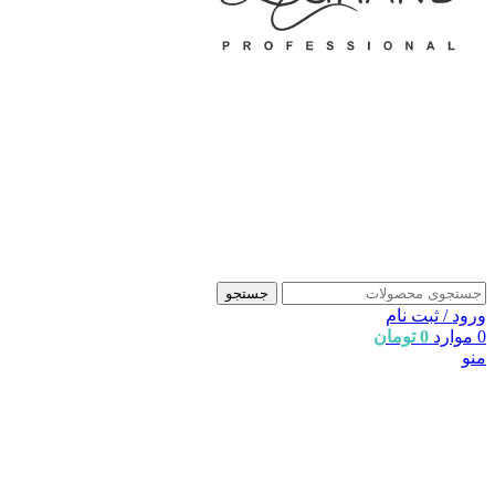
جستجو
ورود / ثبت نام
0
موارد
0
تومان
منو