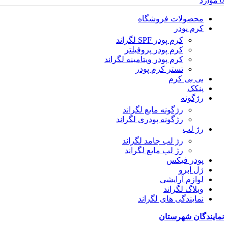
0
موارد
محصولات فروشگاه
کرم پودر
کرم پودر SPF لگراند
کرم پودر پروفیلتر
کرم پودر ویتامینه لگراند
تستر کرم پودر
بی بی کرم
پنکک
رژگونه
رژگونه مایع لگراند
رژگونه پودری لگراند
رژ لب
رژ لب جامد لگراند
رژ لب مایع لگراند
پودر فیکس
ژل ابرو
لوازم آرایشی
وبلاگ لگراند
نمایندگی های لگراند
نمایندگان شهرستان