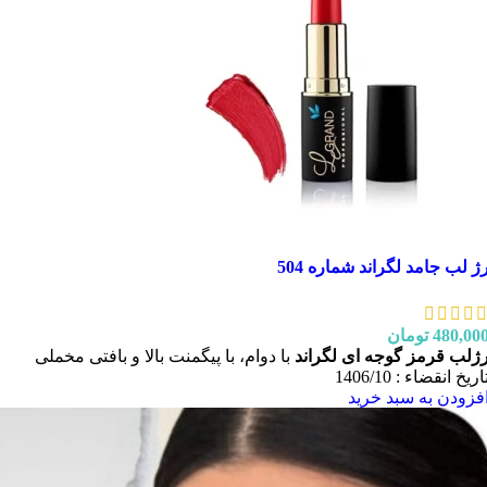
ژ لب جامد لگراند شماره 504
480,00
تومان
ژلب قرمز گوجه ای لگراند
با دوام، با پیگمنت بالا و بافتی مخملی
اریخ انقضاء : 1406/10
فزودن به سبد خرید