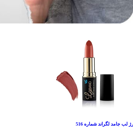
ژ لب جامد لگراند شماره 516