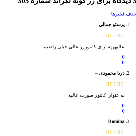
یدگاه برای
رژ گونه لگراند شماره 303
ذف فیلترها
پرستو جمالی
–
عالیهههه برای کانتوررر عالی خیلی راضیم
0
0
دریا محمودی
–
به عنوان کانتور صورت عالیه
0
0
–
Romina