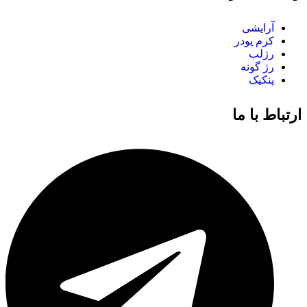
آرایشی
کرم پودر
رژلب
رژ گونه
پنکیک
ارتباط با ما