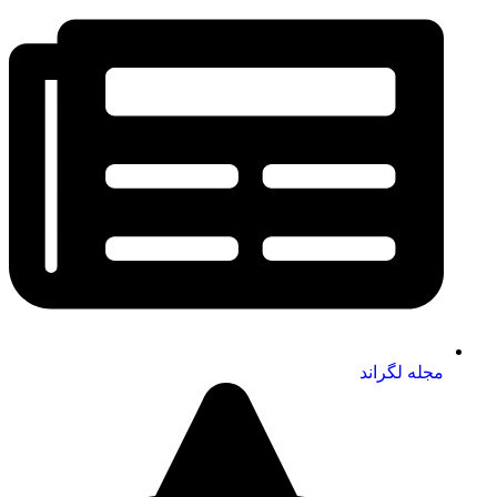
مجله لگراند