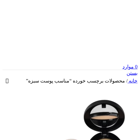
0
موارد
بستن
خانه
/
محصولات برچسب خورده “مناسب پوست سبزه”