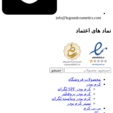
info@legrandcosmetics.com
نماد های اعتماد
جستجو
محصولات فروشگاه
کرم پودر
کرم پودر SPF لگراند
کرم پودر پروفیلتر
کرم پودر ویتامینه لگراند
تستر کرم پودر
بی بی کرم
پنکک