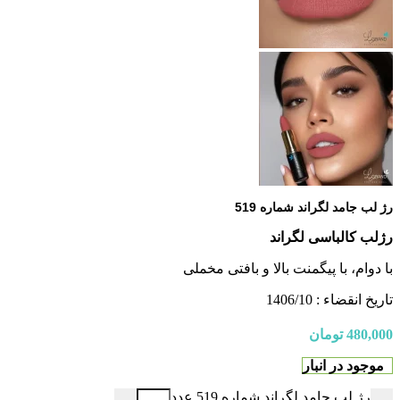
رژ لب جامد لگراند شماره 519
رژلب کالباسی لگراند
با دوام، با پیگمنت بالا و بافتی مخملی
تاریخ انقضاء : 1406/10
480,000
تومان
موجود در انبار
رژ لب جامد لگراند شماره 519 عدد