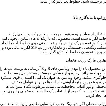
ر برجسته شدن خطوط لب تاثیرگذار است.
ژ لب با ماندگاری بالا
ستفاده از مواد اولیه مرغوب موجب انسجام و کیفیت بالای رژ لب
امد لگراند شده است. محصولی که با رنگدانه های شاین ، بخوبی لب
ا را کاور نموده و یک پوشش یکنواخت ، حتی روی خطوط لب ها ایجاد
میکند. رنگدهی ، چسبندگی و ماندگاری رژ لب 519 لگراند عالی بوده و
ر برجسته شدن خطوط لب تاثیرگذار است.
هترین مارک رژلب مخملی
این محصول با دارا بودن ویتامین های B و E آبرسانی به پوست لب ها را
ه نحو احسن انجام داده و از خشکی و پوسته پوسته شدن پوست لب
لوگیری میکند. وجود ویتامین به عنوان یک آنتی اکسیدان قوی عملکرد
رده و علاوه بر جنبه آرایشی ، از لب ها در برابر عوامل مختلف
حیطی و نور آفتاب محافظت می نماید. مرطوب نگه داشتن لب ها
اعث شده است که بعد از استفاده یک حالت مات مخملی را بروی لب
ا ایجاد گردد.
رژلب مخملی لگراند با رنگ‌ جذاب خود نمایی طبیعی و زیبا به لب‌ها می