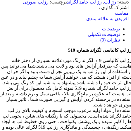
دسته:
رژ لب
,
رژ لب جامد لگراند
برچسب:
رژلب صورتی
اشتراک گذاری :
مقایسه
افزودن به علاقه مندی
توضیحات
توضیحات تکمیلی
نظرات (9)
ژ لب کالباسی لگراند شماره 519
رژ لب کالباسی 519 لگراند رنگ موردعلاقه بسیاری از دختر خانم
است که طرفدار آرایش های نود و لایت می باشند.شما می توانید پس
ز استفاده از این رژ لب به یک زیبایی نچرال دست یابید و اگر جز آن
سته از افراد هستید که می خواهید آرایش شما به چشم نیاید و در عین
ال اثرات خود را داشته باشد پیشنهاد ما به شما این کد رنگ می باشد.
رژ لب جامد لگراند شماره 519 نمونه کامل یک محصول برای آرایش
ب هاست که علاوه بر ماندگاری بالا ، بافتی سبک و نرم داشته و بعد از
ستفاده در برجسته کردن آرایش و گیرایی صورت شما ، تاثیر بسیار
وثری خواهد داشت.
ستفاده از مواد اولیه مرغوب موجب انسجام و کیفیت بالای رژ لب
امد لگراند شده است. محصولی که با رنگدانه های شاین ، بخوبی لب
ا را کاور نموده و یک پوشش یکنواخت ، حتی روی خطوط لب ها ایجاد
میکند. رنگدهی ، چسبندگی و ماندگاری رژ لب 519 لگراند عالی بوده و