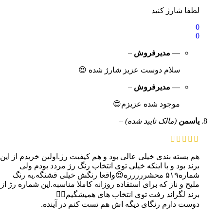
لطفا شارژ کنید
0
0
— مدیرفروش
–
سلام دوست عزیز شارژ شده 😍
— مدیرفروش
–
موجود شده عزیزم😍
یاسمن
(مالک تایید شده)
–
هم بسته بندی خیلی عالی بود و هم کیفیت رژ.اولین خریدم از این
برند بود و با اینکه خیلی توی انتخاب رنگ رژ مردد بودم ولی
شماره۵۱۹ محشررررره😍واقعا رنگش خیلی قشنگه.یه رنگ
ملیح و ناز که برای استفاده روزانه کاملا مناسبه.این شماره رژ از
برند لگراند رفت توی انتخاب های همیشگیم👌🏻
دوست دارم رنگای دیگه اش هم تست کنم در آینده.