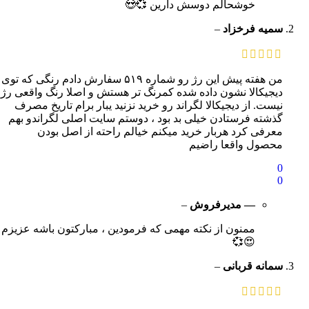
خوشحالم دوسش دارین 💞😍
سمیه فرخزاد
–
من هفته پیش این رژ رو شماره ۵۱۹ سفارش دادم رنگی که توی
دیجیکالا نشون داده شده کمرنگ تر هستش و اصلا رنگ واقعی رژ
نیست. از دیجیکالا لگراند رو خرید نزنید یبار برام تاریخ مصرف
گذشته فرستادن خیلی بد بود ، دوستم سایت اصلی لگراندو بهم
معرفی کرد هربار خرید میکنم خیالم راحته از اصل بودن
محصول واقعا راضیم
0
0
— مدیرفروش
–
ممنون از نکته مهمی که فرمودین ، مبارکتون باشه عزیزم
😍💞
سمانه قربانی
–