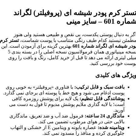
ستر کرم پودر شیشه ای (پروفیلتر) لگراند
ماره 601 – سایز مینی
گر به دنبال پوستی یکدست، بی نقص و طبیعی هستید ولی هنوز
طمئن نیستید کدام طیف رنگی متناسب با پوست شماست،
تستر کرم
ودر شیشه ای لگراند شماره 601
بهترین گزینه برای آزمودن است. این
نسخه مینیاتوری همان فرمولاسیون نسخه اصلی را در بسته بندی 5
یلی لیتری ارائه می دهد تا قبل از خرید کامل، رنگ و بافت را روی
وست خود بررسی کنید.
یژگی های کلیدی
بافت سبک و قابل ترکیب:
با فناوری «پروفیلتر» به خوبی روی
پوست ادغام می شود و هیچ خط یا پوسته ای برجای نمی گذارد.
پوشانندگی قابل تنظیم:
یک لایه برای پوشش روزمره کافی
است؛ با لایه گذاری ملایم پوشش مدیوم تا فول به دست می
آورید.
ماندگاری 24 ساعته:
فرمول ضد آب و ضد تعریق، ماندگاری
بالایی حتی در هوای مرطوب تضمین می کند.
ویتامینه شده:
عصاره بابونه و ویتامین E از خشکی و التهاب
جلوگیری کرده و منافذ را مسدود نمی کند.