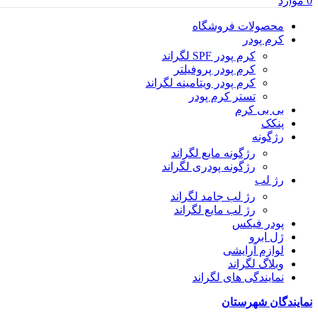
0
موارد
محصولات فروشگاه
کرم پودر
کرم پودر SPF لگراند
کرم پودر پروفیلتر
کرم پودر ویتامینه لگراند
تستر کرم پودر
بی بی کرم
پنکک
رژگونه
رژگونه مایع لگراند
رژگونه پودری لگراند
رژ لب
رژ لب جامد لگراند
رژ لب مایع لگراند
پودر فیکس
ژل ابرو
لوازم آرایشی
وبلاگ لگراند
نمایندگی های لگراند
نمایندگان شهرستان