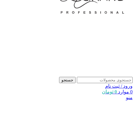
جستجو
ورود / ثبت نام
0
موارد
0
تومان
منو