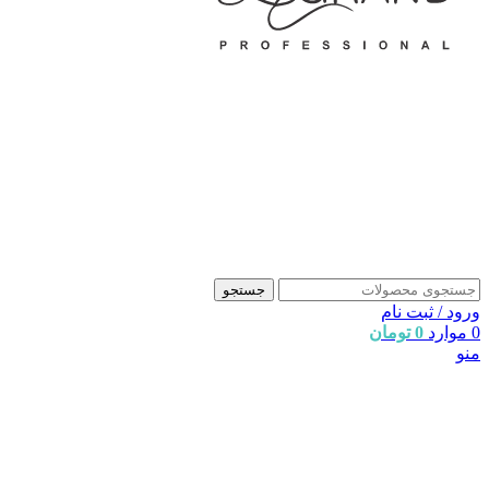
جستجو
ورود / ثبت نام
0
موارد
0
تومان
منو