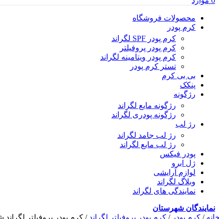
0
موارد
محصولات فروشگاه
کرم پودر
کرم پودر SPF لگراند
کرم پودر پروفیلتر
کرم پودر ویتامینه لگراند
تستر کرم پودر
بی بی کرم
پنکک
رژگونه
رژگونه مایع لگراند
رژگونه پودری لگراند
رژ لب
رژ لب جامد لگراند
رژ لب مایع لگراند
پودر فیکس
ژل ابرو
لوازم آرایشی
وبلاگ لگراند
نمایندگی های لگراند
نمایندگان شهرستان
انه
/
کرم پودر
/
کرم پودر پروفیلتر لگراند
/
کرم پودر پروفیلتر لگراند شما