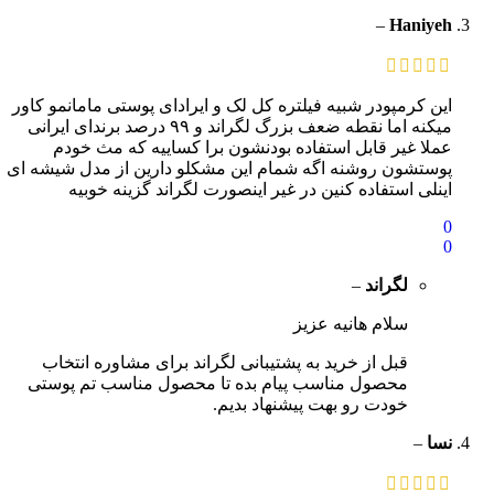
–
Haniyeh
این کرمپودر شبیه فیلتره کل لک و ایرادای پوستی مامانمو کاور
میکنه اما نقطه ضعف بزرگ لگراند و ۹۹ درصد برندای ایرانی
عملا غیر قابل استفاده بودنشون برا کساییه که مث خودم
پوستشون روشنه اگه شمام این مشکلو دارین از مدل شیشه ای
اینلی استفاده کنین در غیر اینصورت لگراند گزینه خوبیه
0
0
لگراند
–
سلام هانیه عزیز
قبل از خرید به پشتیبانی لگراند برای مشاوره انتخاب
محصول مناسب پیام بده تا محصول مناسب تم پوستی
خودت رو بهت پیشنهاد بدیم.
نسا
–