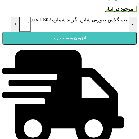
موجود در انبار
لیپ گلاس صورتی شاین لگراند شماره LS02 عدد
+
-
افزودن به سبد خرید