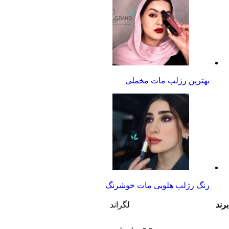
بهترین رژلب مات مخملی
رنگ رژلب هلویی مات خوشرنگ
برند
لگراند