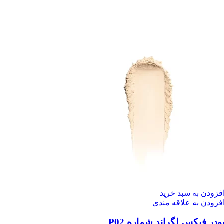
فزودن به سبد خرید
فزودن به علاقه مندی
ودر فیکس لگراند شماره P02