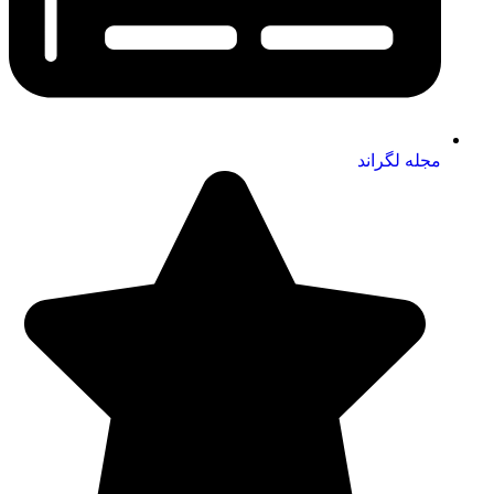
مجله لگراند