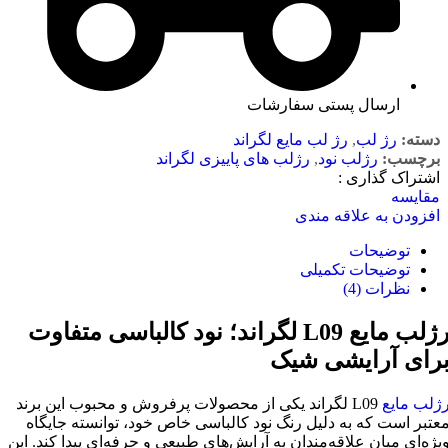
ارسال پستی سفارشات
دسته:
رژ لب
,
رژ لب مایع لگراند
برچسب:
رژلب نود
,
رژلب های پاییزی لگراند
اشتراک گذاری :
مقایسه
افزودن به علاقه مندی
توضیحات
توضیحات تکمیلی
نظرات (4)
رژلب مایع L09 لگراند؛ نود کالباسی متفاوت
رای آرایشی شیک
ژلب مایع
L09 لگراند یکی از محصولات پرفروش و محبوب این برند
عتبر است که به دلیل رنگ نود کالباسی خاص خود، توانسته جایگاه
یژه‌ای میان علاقه‌مندان به آرایش‌های طبیعی و حرفه‌ای پیدا کند. این