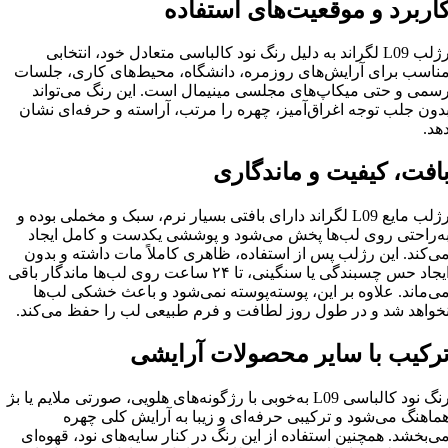
اربرد و موقعیت‌های استفاده
رژلب L09 لگراند به دلیل رنگ نود کالباسی متعادل خود، انتخابی
ناسب برای آرایش‌های روزمره، دانشگاه، محیط‌های کاری، جلسات
سمی و حتی میکاپ‌های مجلسی مینیمال است. این رنگ می‌تواند
دون جلب توجه اغراق‌آمیز، چهره را مرتب، آراسته و حرفه‌ای نشان
هد.
افت، کیفیت و ماندگاری
رژلب مایع L09 لگراند دارای بافتی بسیار نرم، سبک و مخملی بوده و
ه‌راحتی روی لب‌ها پخش می‌شود و پوششی یکدست و کامل ایجاد
ی‌کند. این رژلب پس از استفاده، ظاهری کاملاً مات داشته و بدون
ایجاد حس چسبندگی یا سنگینی، تا ۲۴ ساعت روی لب‌ها ماندگار باقی
ی‌ماند. علاوه بر این، پوسته‌پوسته نمی‌شود و باعث خشکی لب‌ها
خواهد شد و در طول روز لطافت و فرم طبیعی لب را حفظ می‌کند.
رکیب با سایر محصولات آرایشی
رنگ نود کالباسی L09 به‌خوبی با رژگونه‌های هلویی، صورتی ملایم یا بژ
ماهنگ می‌شود و ترکیبی حرفه‌ای و زیبا به آرایش کلی چهره
ی‌بخشد. همچنین استفاده از این رنگ در کنار سایه‌های نود، قهوه‌ای