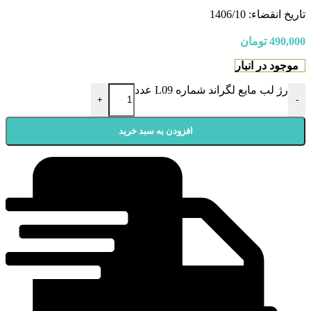
تاریخ انقضاء: 1406/10
490,000
تومان
موجود در انبار
رژ لب مایع لگراند شماره L09 عدد
+
-
افزودن به سبد خرید