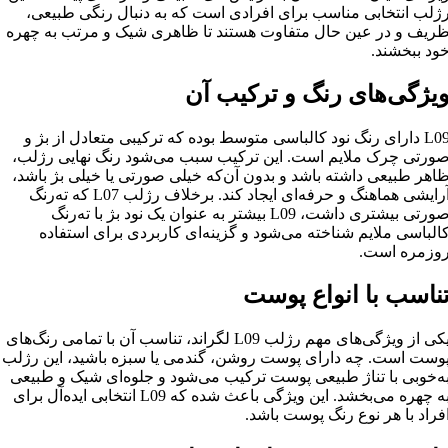
ژلب انتخابی مناسب برای افرادی است که به دنبال رنگی طبیعی،
ریف و در عین حال متفاوت هستند تا ظاهری شیک و مرتب به چهره
ود ببخشند.
یژگی‌های رنگ و ترکیب آن
L09 دارای رنگ نود کالباسی متوسط بوده که ترکیبی متعادل از بژ و
ورتی چرک ملایم است. این ترکیب سبب می‌شود رنگ نهایی رژلب،
اهر طبیعی داشته باشد و بدون آن‌که خیلی صورتی یا خیلی بژ باشد،
آرایشی هماهنگ و حرفه‌ای ایجاد کند. برخلاف رژلب L07 که ته‌رنگ
صورتی بیشتری داشت، L09 بیشتر به عنوان یک نود بژ با ته‌رنگ
الباسی ملایم شناخته می‌شود و گزینه‌ای کاربردی برای استفاده
وزمره است.
ناسب با انواع پوست
یکی از ویژگی‌های مهم رژلب L09 لگراند، تناسب آن با تمامی رنگ‌های
وست است. چه دارای پوست روشن، گندمی یا سبزه باشید، این رژلب
ه‌خوبی با تناژ طبیعی پوست ترکیب می‌شود و جلوه‌ای شیک و طبیعی
به چهره می‌بخشد. این ویژگی باعث شده که L09 انتخابی ایده‌آل برای
فراد با هر نوع رنگ پوست باشد.