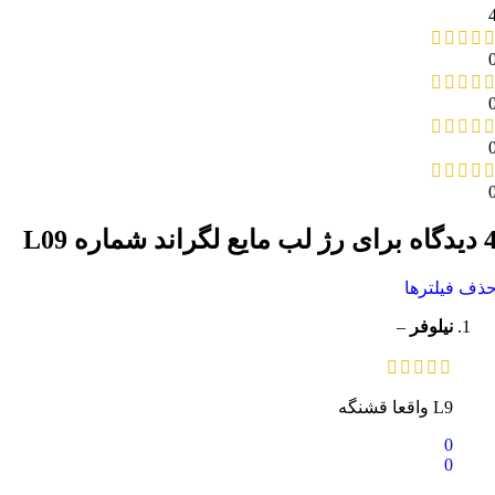
یدگاه برای
رژ لب مایع لگراند شماره L09
ذف فیلترها
نیلوفر
–
L9 واقعا قشنگه
0
0