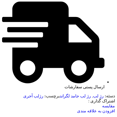
ارسال پستی سفارشات
دسته:
رژ لب
,
رژ لب جامد لگراند
برچسب:
رژلب آجری
اشتراک گذاری :
مقایسه
افزودن به علاقه مندی