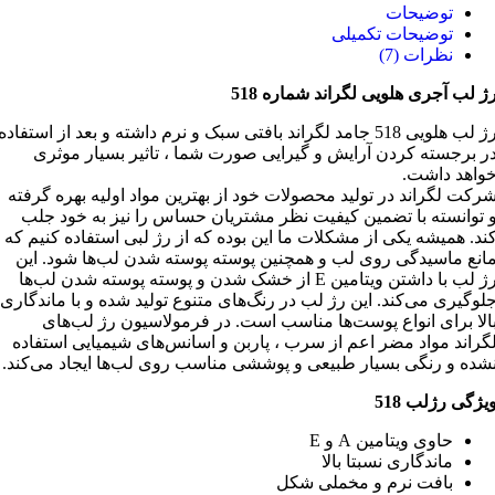
توضیحات
توضیحات تکمیلی
نظرات (7)
ژ لب آجری هلویی لگراند شماره 518
رژ لب هلویی 518 جامد لگراند بافتی سبک و نرم داشته و بعد از استفاده
ر برجسته کردن آرایش و گیرایی صورت شما ، تاثیر بسیار موثری
واهد داشت.
رکت لگراند در تولید محصولات خود از بهترین مواد اولیه بهره گرفته
 توانسته با تضمین کیفیت نظر مشتریان حساس را نیز به خود جلب
ند. همیشه یکی از مشکلات ما این بوده که از رژ لبی استفاده کنیم که
انع ماسیدگی روی لب و همچنین پوسته پوسته شدن لب‌ها شود. این
رژ لب با داشتن ویتامین E از خشک شدن و پوسته پوسته شدن لب‌ها
لوگیری می‌کند. این رژ لب در رنگ‌های متنوع تولید شده و با ماندگاری
الا برای انواع پوست‌ها مناسب است. در فرمولاسیون رژ لب‌های
گراند مواد مضر اعم از سرب ، پاربن و اسانس‌های شیمیایی استفاده
شده و رنگی بسیار طبیعی و پوششی مناسب روی لب‌ها ایجاد می‌کند.
یژگی رژلب 518
حاوی ویتامین A و E
ماندگاری نسبتا بالا
بافت نرم و مخملی شکل