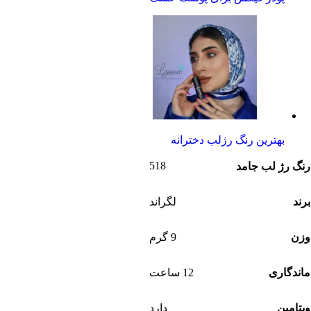
بهترین رنگ رژلب دخترانه
518
رنگ رژ لب جامد
برند
لگراند
وزن
9 گرم
ماندگاری
12 ساعت
ویتامین
دارد