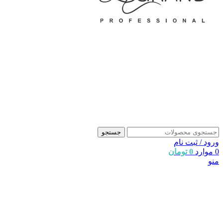
جستجو
ورود / ثبت نام
0
موارد
0
تومان
منو