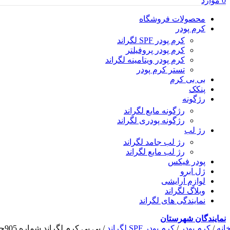
0
موارد
محصولات فروشگاه
کرم پودر
کرم پودر SPF لگراند
کرم پودر پروفیلتر
کرم پودر ویتامینه لگراند
تستر کرم پودر
بی بی کرم
پنکک
رژگونه
رژگونه مایع لگراند
رژگونه پودری لگراند
رژ لب
رژ لب جامد لگراند
رژ لب مایع لگراند
پودر فیکس
ژل ابرو
لوازم آرایشی
وبلاگ لگراند
نمایندگی های لگراند
نمایندگان شهرستان
انه
/
کرم پودر
/
کرم پودر SPF لگراند
/
بی بی کرم لگراند شماره 905حجم 20 میل