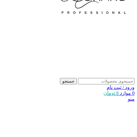
جستجو
ورود / ثبت نام
0
موارد
0
تومان
منو