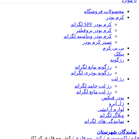
0
موارد
محصولات فروشگاه
کرم پودر
کرم پودر SPF لگراند
کرم پودر پروفیلتر
کرم پودر ویتامینه لگراند
تستر کرم پودر
بی بی کرم
پنکک
رژگونه
رژگونه مایع لگراند
رژگونه پودری لگراند
رژ لب
رژ لب جامد لگراند
رژ لب مایع لگراند
پودر فیکس
ژل ابرو
لوازم آرایشی
وبلاگ لگراند
نمایندگی های لگراند
نمایندگان شهرستان
انه
/
اکسسوری
/
کش مو فلزی
/
کش مو فلزی کد 07